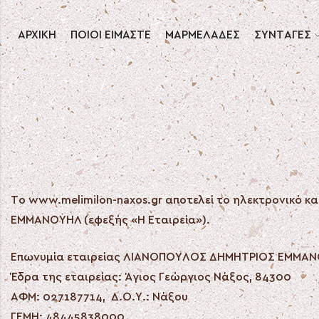
ΑΡΧΙΚΗ
ΠΟΙΟΙ ΕΙΜΑΣΤΕ
ΜΑΡΜΕΛΑΔΕΣ
ΣΥΝΤΑΓΕΣ
Το www.melimilon-naxos.gr αποτελεί το ηλεκτρονικό
ΕΜΜΑΝΟΥΗΛ (εφεξής «Η Εταιρεία»).
Επωνυμία εταιρείας ΛΙΑΝΟΠΟΥΛΟΣ ΔΗΜΗΤΡΙΟΣ ΕΜΜΑΝΟΥΗ
Έδρα της εταιρείας: Άγιος Γεώργιος Νάξος, 84300
ΑΦΜ: 027187714, Δ.Ο.Υ.: Νάξου
ΓΕΜΗ: 48445838000