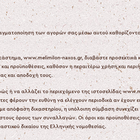
ραγματοποίηση των αγορών σας μέσω αυτού καθορίζονται
τάστημα, www.melimilon-naxos.gr, διαβάστε προσεκτικά κ
 και προϋποθέσεις, καθόσον η περαιτέρω χρήση και περι
ας και αποδοχή τους.
ερώς ή να αλλάζει το περιεχόμενο της ιστοσελίδας www.
ες φέρουν την ευθύνη να ελέγχουν περιοδικά αν έχουν ε
ε απόφαση δικαστηρίου, η υπόλοιπη σύμβαση συνεχίζει 
 στους όρους των συναλλαγών. Οι όροι και προϋποθέσει
αστικού δικαίου της Ελληνικής νομοθεσίας.