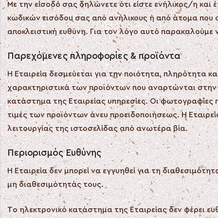
Με την είσοδό σας δηλώνετε ότι είστε ενήλικoς/η και 
κωδικών εισόδου σας από ανήλικους ή από άτομα που σ
αποκλειστική ευθύνη. Για τον λόγο αυτό παρακαλούμε
Παρεχόμενες πληροφορίες & προϊόντα
H Εταιρεία δεσμεύεται για την ποιότητα, πληρότητα κ
χαρακτηριστικά των προϊόντων που αναρτώνται στην ι
κατάστημα της Εταιρείας υπηρεσίες. Οι φωτογραφίες πο
τιμές των προϊόντων άνευ προειδοποιήσεως. Η Εταιρεί
λειτουργίας της ιστοσελίδας από ανωτέρα βία.
Περιορισμός Ευθύνης
Η Εταιρεία δεν μπορεί να εγγυηθεί για τη διαθεσιμό
μη διαθεσιμότητάς τους.
Το ηλεκτρονικό κατάστημα της Εταιρείας δεν φέρει ευ