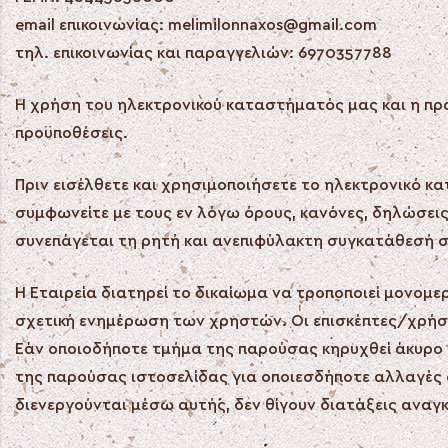
email επικοινωνίας: melimilonnaxos@gmail.com
τηλ. επικοινωνίας και παραγγελιών: 6970357788
Η χρήση του ηλεκτρονικού καταστήματός μας και η π
προϋποθέσεις.
Πριν εισέλθετε και χρησιμοποιήσετε το ηλεκτρονικό κα
συμφωνείτε με τους εν λόγω όρους, κανόνες, δηλώσεις
συνεπάγεται τη ρητή και ανεπιφύλακτη συγκατάθεσή σ
Η Εταιρεία διατηρεί το δικαίωμα να τροποποιεί μονομ
σχετική ενημέρωση των χρηστών. Οι επισκέπτες/χρήστ
Εάν οποιοδήποτε τμήμα της παρούσας κηρυχθεί άκυρο μ
της παρούσας ιστοσελίδας για οποιεσδήποτε αλλαγές
διενεργούνται μέσω αυτής, δεν θίγουν διατάξεις αναγκ