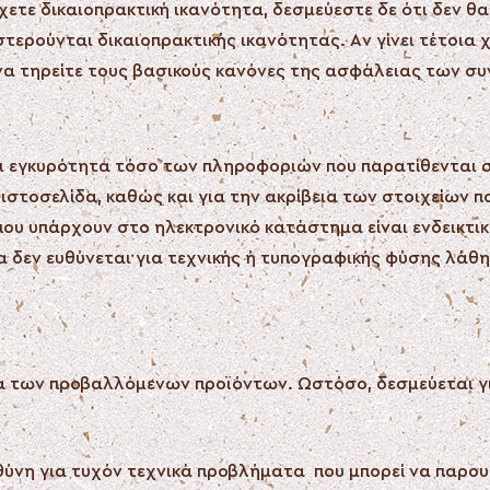
έχετε δικαιοπρακτική ικανότητα, δεσμεύεστε δε ότι δεν 
τερούνται δικαιοπρακτικής ικανότητας. Αν γίνει τέτοια 
 να τηρείτε τους βασικούς κανόνες της ασφάλειας των σ
αι εγκυρότητα τόσο των πληροφοριών που παρατίθενται σ
στοσελίδα, καθώς και για την ακρίβεια των στοιχείων π
υ υπάρχουν στο ηλεκτρονικό κατάστημα είναι ενδεικτικές
α δεν ευθύνεται για τεχνικής ή τυπογραφικής φύσης λάθ
τητα των προβαλλόμενων προϊόντων. Ωστόσο, δεσμεύεται
θύνη για τυχόν τεχνικά προβλήματα που μπορεί να παρου