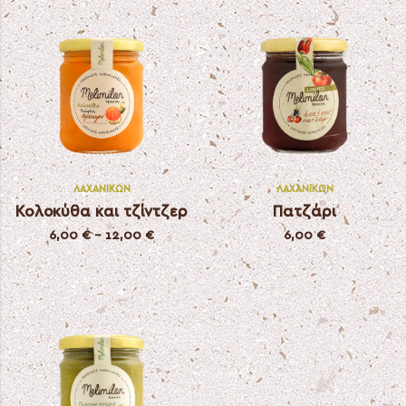
ΛΑΧΑΝΙΚΏΝ
ΛΑΧΑΝΙΚΏΝ
Κολοκύθα και τζίντζερ
Πατζάρι
6,00
€
–
12,00
€
6,00
€