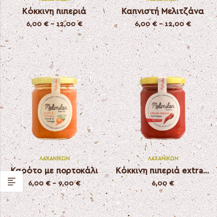
Κόκκινη πιπεριά
Καπνιστή Μελιτζάνα
6,00
€
–
12,00
€
6,00
€
–
12,00
€
ΛΑΧΑΝΙΚΏΝ
ΛΑΧΑΝΙΚΏΝ
Καρότο με πορτοκάλι
Κόκκινη πιπεριά extra spicy
6,00
€
–
9,00
€
6,00
€