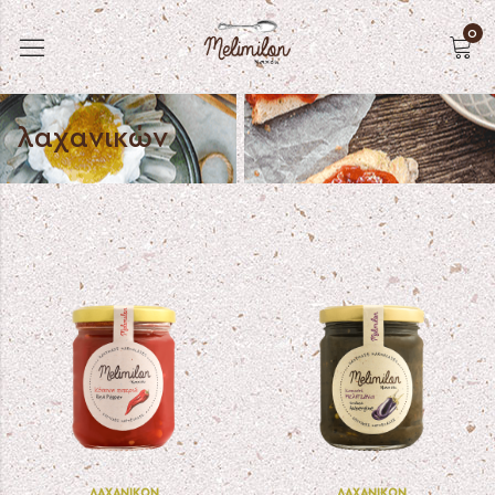
0
λαχανικών
ΛΑΧΑΝΙΚΏΝ
ΛΑΧΑΝΙΚΏΝ