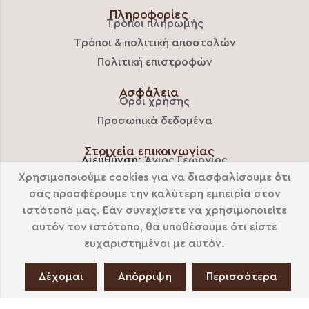
Πληροφορίες
Τρόποι πληρωμής
Τρόποι & πολιτική αποστολών
Πολιτική επιστροφών
Ασφάλεια
Όροι χρήσης
Προσωπικά δεδομένα
Στοιχεία επικοινωνίας
Διεύθυνση:
Άγιος Γεώργιος
Χρησιμοποιούμε cookies για να διασφαλίσουμε ότι
Νάξος, 84300
σας προσφέρουμε την καλύτερη εμπειρία στον
Τηλέφωνο:
(+30) 6970357788
ιστότοπό μας. Εάν συνεχίσετε να χρησιμοποιείτε
E-mail:
melimilonnaxos@gmail.com
αυτόν τον ιστότοπο, θα υποθέσουμε ότι είστε
ευχαριστημένοι με αυτόν.
Δέχομαι
Απόρριψη
Περισσότερα