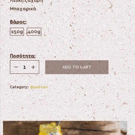
Λευκή ζάχαρη
Μπαχαρικά
Βάρος:
250g
400g
Ποσότητα:
ADD TO CART
Category:
φρούτων