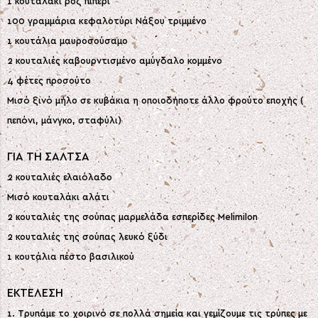
1 κουταλάκι ροζ πιπέρι
100 γραμμάρια κεφαλοτύρι Νάξου τριμμένο
1 κουτάλια μαυροσούσαμο
2 κουταλιές καβουρντισμένο αμύγδαλο κομμένο
4 φέτες προσούτο
Μισό ξινό μήλο σε κυβάκια η οποιοδήποτε άλλο φρούτο εποχής (
πεπόνι, μάνγκο, σταφύλι)
ΓΙΑ ΤΗ ΣΑΛΤΣΑ
2 κουταλιές ελαιόλαδο
Μισό κουταλάκι αλάτι
2 κουταλιές της σούπας μαρμελάδα εσπερίδες Melimilon
2 κουταλιές της σούπας λευκό ξύδι
1 κουτάλια πέστο βασιλικού
ΕΚΤΕΛΕΣΗ
1. Τρυπάμε το χοιρινό σε πολλά σημεία και γεμίζουμε τις τρύπες με