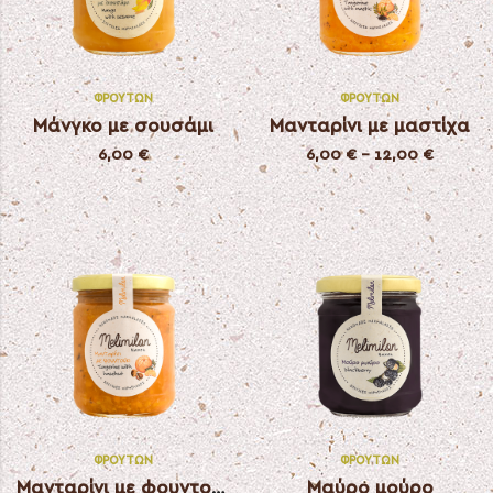
ΦΡΟΎΤΩΝ
ΦΡΟΎΤΩΝ
Μάνγκο με σουσάμι
Μανταρίνι με μαστίχα
6,00
€
6,00
€
–
12,00
€
ΦΡΟΎΤΩΝ
ΦΡΟΎΤΩΝ
Μανταρίνι με φουντούκι
Μαύρο μούρο