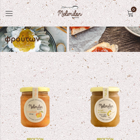
0
φρούτων
ΦΡΟΎΤΩΝ
ΦΡΟΎΤΩΝ